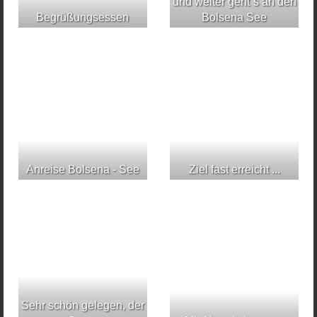
und weiter geht´s an den
Begrüßungsessen
Bolsena See
Anreise Bolsena - See
Ziel fast erreicht ...
Sehr schön gelegen, der