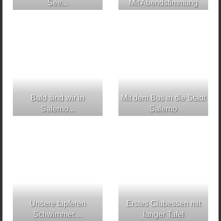
See...
Mit Abendstimmung
Bald sind wir in
Mit dem Bus in die Stadt
Salerno...
Salerno
Unsere tapferen
Erstes Clubessen mit
Schwimmer....
langer Tafel